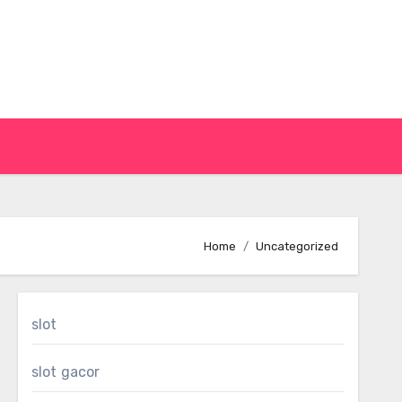
Home
Uncategorized
slot
slot gacor