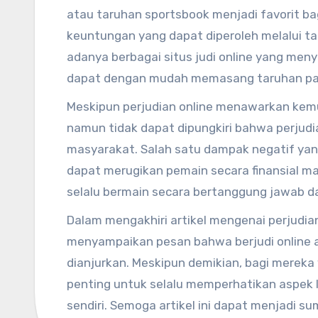
atau taruhan sportsbook menjadi favorit ba
keuntungan yang dapat diperoleh melalui t
adanya berbagai situs judi online yang men
dapat dengan mudah memasang taruhan pada
tenis, dan lain sebagainya.
Meskipun perjudian online menawarkan kem
namun tidak dapat dipungkiri bahwa perjudi
masyarakat. Salah satu dampak negatif yang
dapat merugikan pemain secara finansial ma
selalu bermain secara bertanggung jawab da
keuntungan yang besar.
Dalam mengakhiri artikel mengenai perjudian
menyampaikan pesan bahwa berjudi online ad
dianjurkan. Meskipun demikian, bagi mereka 
penting untuk selalu memperhatikan aspek l
sendiri. Semoga artikel ini dapat menjadi 