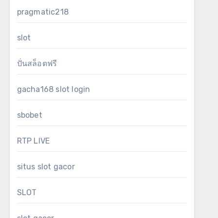
pragmatic218
slot
ปั่นสล็อตฟรี
gacha168 slot login
sbobet
RTP LIVE
situs slot gacor
SLOT