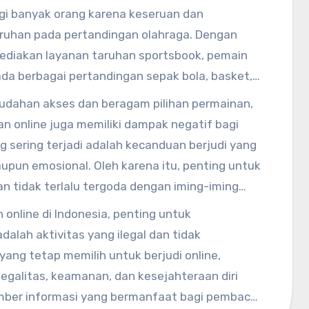
gi banyak orang karena keseruan dan
aruhan pada pertandingan olahraga. Dengan
yediakan layanan taruhan sportsbook, pemain
 berbagai pertandingan sepak bola, basket,
udahan akses dan beragam pilihan permainan,
an online juga memiliki dampak negatif bagi
 sering terjadi adalah kecanduan berjudi yang
upun emosional. Oleh karena itu, penting untuk
n tidak terlalu tergoda dengan iming-iming
 online di Indonesia, penting untuk
alah aktivitas yang ilegal dan tidak
yang tetap memilih untuk berjudi online,
egalitas, keamanan, dan kesejahteraan diri
sumber informasi yang bermanfaat bagi pembaca.