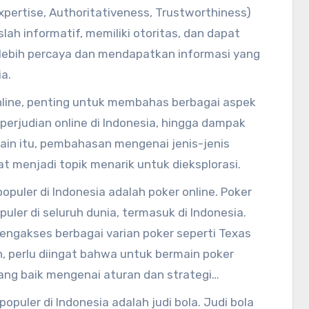
xpertise, Authoritativeness, Trustworthiness)
uslah informatif, memiliki otoritas, dan dapat
lebih percaya dan mendapatkan informasi yang
a.
online, penting untuk membahas berbagai aspek
 perjudian online di Indonesia, hingga dampak
lain itu, pembahasan mengenai jenis-jenis
at menjadi topik menarik untuk dieksplorasi.
populer di Indonesia adalah poker online. Poker
ler di seluruh dunia, termasuk di Indonesia.
mengakses berbagai varian poker seperti Texas
, perlu diingat bahwa untuk bermain poker
ang baik mengenai aturan dan strategi
populer di Indonesia adalah judi bola. Judi bola