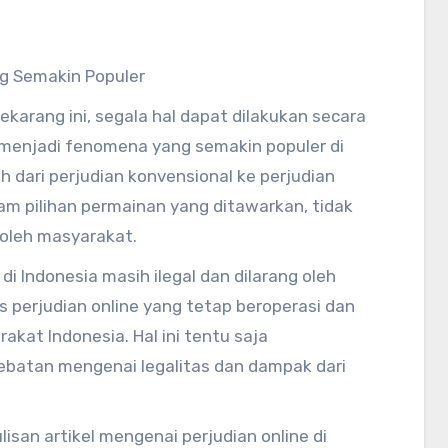
ng Semakin Populer
sekarang ini, segala hal dapat dilakukan secara
e menjadi fenomena yang semakin populer di
h dari perjudian konvensional ke perjudian
m pilihan permainan yang ditawarkan, tidak
i oleh masyarakat.
di Indonesia masih ilegal dan dilarang oleh
s perjudian online yang tetap beroperasi dan
at Indonesia. Hal ini tentu saja
ebatan mengenai legalitas dan dampak dari
lisan artikel mengenai perjudian online di