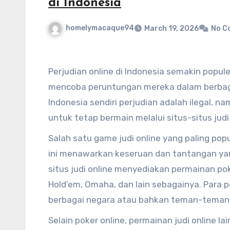
di Indonesia
homelymacaque94
March 19, 2026
No C
Perjudian online di Indonesia semakin popul
mencoba peruntungan mereka dalam berbagai
Indonesia sendiri perjudian adalah ilegal, n
untuk tetap bermain melalui situs-situs ju
melalui internet.
Salah satu game judi online yang paling popu
ini menawarkan keseruan dan tantangan y
situs judi online menyediakan permainan pok
Hold’em, Omaha, dan lain sebagainya. Para 
berbagai negara atau bahkan teman-teman 
Selain poker online, permainan judi online la