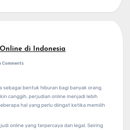
Online di Indonesia
o Comments
ia sebagai bentuk hiburan bagi banyak orang.
 canggih, perjudian online menjadi lebih
berapa hal yang perlu diingat ketika memilih
udi online yang terpercaya dan legal. Seiring