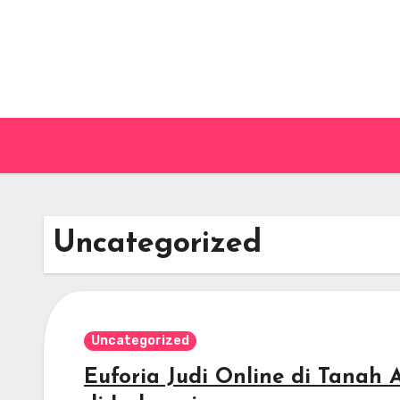
Skip
to
content
Uncategorized
Uncategorized
Euforia Judi Online di Tanah A