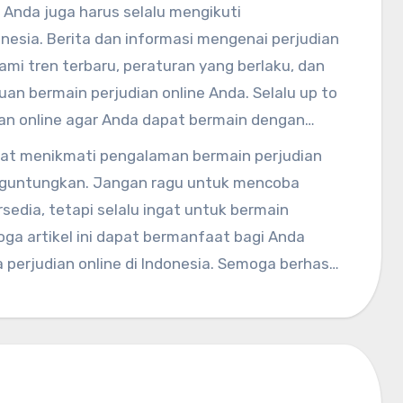
, Anda juga harus selalu mengikuti
nesia. Berita dan informasi mengenai perjudian
 tren terbaru, peraturan yang berlaku, dan
an bermain perjudian online Anda. Selalu up to
ian online agar Anda dapat bermain dengan
pat menikmati pengalaman bermain perjudian
nguntungkan. Jangan ragu untuk mencoba
rsedia, tetapi selalu ingat untuk bermain
ga artikel ini dapat bermanfaat bagi Anda
 perjudian online di Indonesia. Semoga berhasil