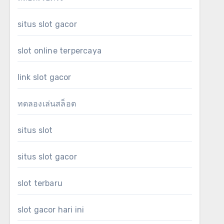
situs slot gacor
slot online terpercaya
link slot gacor
ทดลองเล่นสล็อต
situs slot
situs slot gacor
slot terbaru
slot gacor hari ini