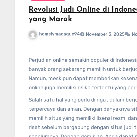
Revolusi Judi Online di Indon
yang Marak
homelymacaque94
November 3, 2025
N
Perjudian online semakin populer di Indone
banyak orang sekarang memilih untuk berjudi 
Namun, meskipun dapat memberikan kesenan
online juga memiliki risiko tertentu yang perl
Salah satu hal yang perlu diingat dalam berju
terpercaya dan aman. Dengan banyaknya situ
memilih situs yang memiliki lisensi resmi d
riset sebelum bergabung dengan situs judi
sebelumnya. Dengan demikian, Anda dapat m