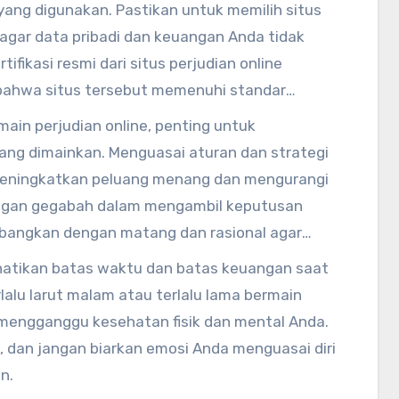
yang digunakan. Pastikan untuk memilih situs
 agar data pribadi dan keuangan Anda tidak
tifikasi resmi dari situs perjudian online
bahwa situs tersebut memenuhi standar
main perjudian online, penting untuk
ng dimainkan. Menguasai aturan dan strategi
eningkatkan peluang menang dan mengurangi
jangan gegabah dalam mengambil keputusan
imbangkan dengan matang dan rasional agar
rhatikan batas waktu dan batas keuangan saat
lalu larut malam atau terlalu lama bermain
t mengganggu kesehatan fisik dan mental Anda.
, dan jangan biarkan emosi Anda menguasai diri
n.