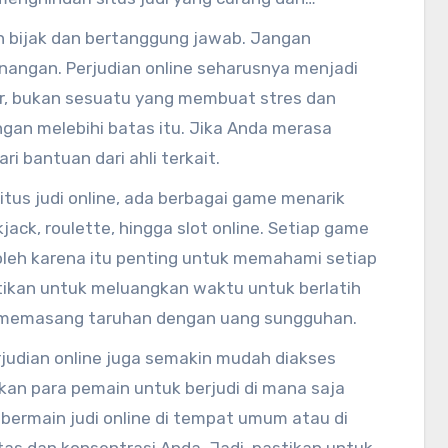
an bijak dan bertanggung jawab. Jangan
nangan. Perjudian online seharusnya menjadi
, bukan sesuatu yang membuat stres dan
ngan melebihi batas itu. Jika Anda merasa
i bantuan dari ahli terkait.
itus judi online, ada berbagai game menarik
jack, roulette, hingga slot online. Setiap game
 oleh karena itu penting untuk memahami setiap
ikan untuk meluangkan waktu untuk berlatih
 memasang taruhan dengan uang sungguhan.
judian online juga semakin mudah diakses
nkan para pemain untuk berjudi di mana saja
 bermain judi online di tempat umum atau di
as dan konsentrasi Anda. Jadi, pastikan untuk