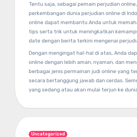
Tentu saja, sebagai pemain perjudian online
perkembangan dunia perjudian online di Indo
online dapat membantu Anda untuk memahami
tips serta trik untuk meningkatkan kemampu
date dengan berita terkini mengenai perjud
lebih baik dan cerdas.
Dengan mengingat hal-hal di atas, Anda da
online dengan lebih aman, nyaman, dan me
berbagai jenis permainan judi online yang te
secara bertanggung jawab dan cerdas. Semo
yang sedang atau akan mulai terjun ke dunia
dan selamat bermain!
Uncategorized