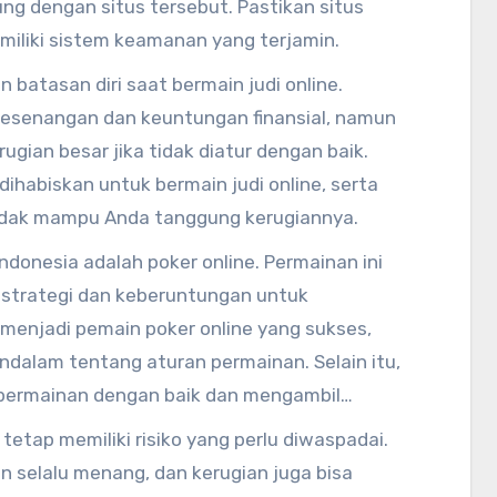
 dengan situs tersebut. Pastikan situs
emiliki sistem keamanan yang terjamin.
 batasan diri saat bermain judi online.
kesenangan dan keuntungan finansial, namun
ian besar jika tidak diatur dengan baik.
ihabiskan untuk bermain judi online, serta
idak mampu Anda tanggung kerugiannya.
Indonesia adalah poker online. Permainan ini
trategi dan keberuntungan untuk
enjadi pemain poker online yang sukses,
dalam tentang aturan permainan. Selain itu,
 permainan dengan baik dan mengambil
.
tetap memiliki risiko yang perlu diwaspadai.
 selalu menang, dan kerugian juga bisa