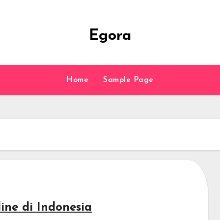
Egora
Home
Sample Page
ne di Indonesia