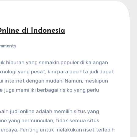
line di Indonesia
omments
uk hiburan yang semakin populer di kalangan
ologi yang pesat, kini para pecinta judi dapat
ui internet dengan mudah. Namun, meskipun
 juga memiliki berbagai risiko yang perlu
ain judi online adalah memilih situs yang
line yang bermunculan, tidak semua situs
percaya. Penting untuk melakukan riset terlebih