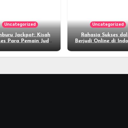
Uncategorized
Uncategorized
buru Jackpot: Kisah
Rahasia Sukses da
ses Para Pemain Judi
Berjudi Online di Ind
nline di Indonesia