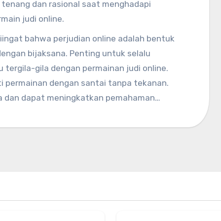
ap tenang dan rasional saat menghadapi
ain judi online.
diingat bahwa perjudian online adalah bentuk
engan bijaksana. Penting untuk selalu
 tergila-gila dengan permainan judi online.
ati permainan dengan santai tanpa tekanan.
aca dan dapat meningkatkan pemahaman