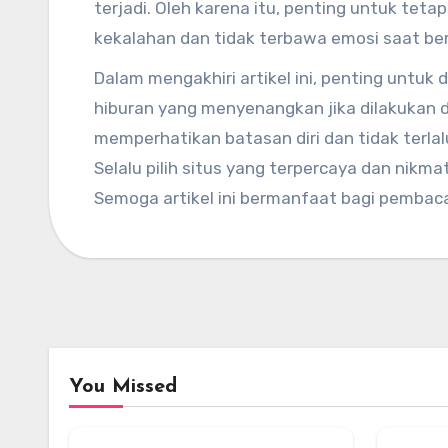
terjadi. Oleh karena itu, penting untuk tet
kekalahan dan tidak terbawa emosi saat berm
Dalam mengakhiri artikel ini, penting untuk 
hiburan yang menyenangkan jika dilakukan d
memperhatikan batasan diri dan tidak terlalu
Selalu pilih situs yang terpercaya dan nikm
Semoga artikel ini bermanfaat bagi pemb
tentang perjudian online di Indonesia.
You Missed