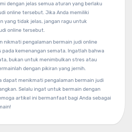
i dengan jelas semua aturan yang berlaku
di online tersebut. Jika Anda memiliki
yang tidak jelas, jangan ragu untuk
di online tersebut.
an nikmati pengalaman bermain judi online
kus pada kemenangan semata. Ingatlah bahwa
mata, bukan untuk menimbulkan stres atau
rmainlah dengan pikiran yang jernih.
a dapat menikmati pengalaman bermain judi
ngkan. Selalu ingat untuk bermain dengan
Semoga artikel ini bermanfaat bagi Anda sebagai
main!