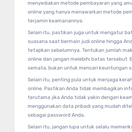
menyediakan metode pembayaran yang aman d
online yang hanya menawarkan metode pemba
terjamin keamanannya.
Selain itu, pastikan juga untuk mengatur b
suasana saat bermain judi online hingga A
tetapkan sebelumnya. Tentukan jumlah mak
online dan jangan melebihi batas tersebut. 
semata, bukan untuk mencari keuntungan 
Selain itu, penting pula untuk menjaga kera
online. Pastikan Anda tidak membagikan info
terutama jika Anda tidak yakin dengan keama
menggunakan data pribadi yang mudah diteb
sebagai password Anda.
Selain itu, jangan lupa untuk selalu memerik