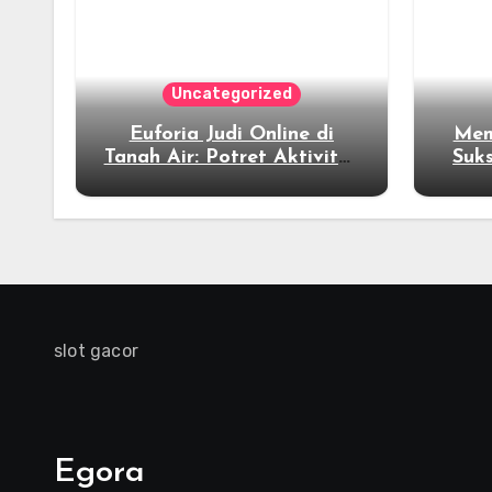
Uncategorized
Euforia Judi Online di
Mem
Tanah Air: Potret Aktivitas
Suk
Judi Online di Indonesia
O
slot gacor
Egora