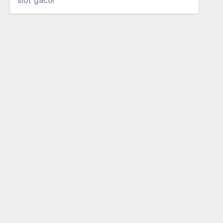
slot gacor