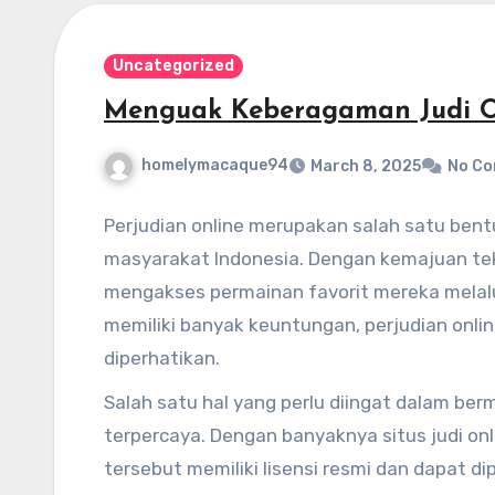
Uncategorized
Menguak Keberagaman Judi On
homelymacaque94
March 8, 2025
No C
Perjudian online merupakan salah satu bent
masyarakat Indonesia. Dengan kemajuan tekn
mengakses permainan favorit mereka melal
memiliki banyak keuntungan, perjudian online
diperhatikan.
Salah satu hal yang perlu diingat dalam berm
terpercaya. Dengan banyaknya situs judi on
tersebut memiliki lisensi resmi dan dapat di