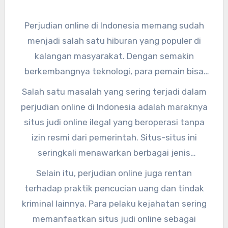
Perjudian online di Indonesia memang sudah
menjadi salah satu hiburan yang populer di
kalangan masyarakat. Dengan semakin
berkembangnya teknologi, para pemain bisa
memainkan berbagai jenis permainan judi
Salah satu masalah yang sering terjadi dalam
secara online dengan lebih mudah dan praktis.
perjudian online di Indonesia adalah maraknya
Namun, selama beberapa tahun terakhir,
situs judi online ilegal yang beroperasi tanpa
perjudian online di Indonesia juga mengalami
izin resmi dari pemerintah. Situs-situs ini
beberapa masalah, seperti kontrol yang lemah
seringkali menawarkan berbagai jenis
dan minimnya regulasi yang memadai.
permainan judi, mulai dari judi kasino, poker,
Selain itu, perjudian online juga rentan
hingga taruhan olahraga. Para pemain yang
terhadap praktik pencucian uang dan tindak
bergabung dengan situs-situs tersebut juga
kriminal lainnya. Para pelaku kejahatan sering
tidak mendapatkan perlindungan hukum yang
memanfaatkan situs judi online sebagai