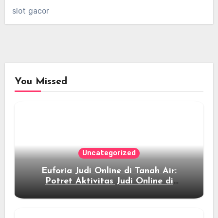
slot gacor
You Missed
Uncategorized
Euforia Judi Online di Tanah Air:
Potret Aktivitas Judi Online di
Indonesia