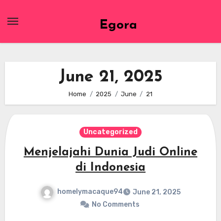
Skip
to
Egora
content
June 21, 2025
Home
2025
June
21
Uncategorized
Menjelajahi Dunia Judi Online
di Indonesia
homelymacaque94
June 21, 2025
No Comments